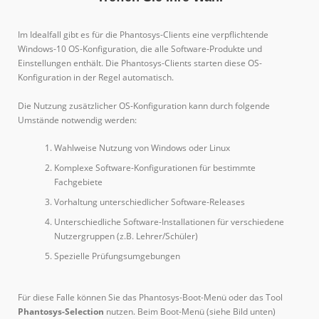
Screenshots
Phantosys-Infomaterial
Im Idealfall gibt es für die Phantosys-Clients eine verpflichtende
Windows-10 OS-Konfiguration, die alle Software-Produkte und
News
Einstellungen enthält. Die Phantosys-Clients starten diese OS-
Konfiguration in der Regel automatisch.
Details
Die Nutzung zusätzlicher OS-Konfiguration kann durch folgende
Funktionen
Umstände notwendig werden:
Einsatzgebiete
Wahlweise Nutzung von Windows oder Linux
Komplexe Software-Konfigurationen für bestimmte
Systemvoraussetzungen
Fachgebiete
Neu in Version 10
Vorhaltung unterschiedlicher Software-Releases
Unterschiedliche Software-Installationen für verschiedene
Warum Phantosys?
Nutzergruppen (z.B. Lehrer/Schüler)
Spezielle Prüfungsumgebungen
Extras
Reseller/Exklusivpartner werden
Für diese Falle können Sie das Phantosys-Boot-Menü oder das Tool
Phantosys-Selection
nutzen. Beim Boot-Menü (siehe Bild unten)