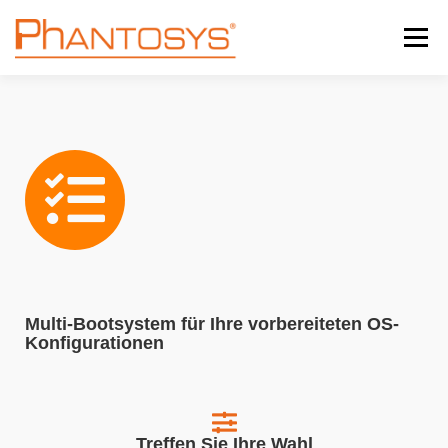
Menü
HOME
FEATURES
REFERENZEN
TRIAL-VERSION
MEHR ...
KONTAKT
Phantosys Home
SERVICEBEREICH
Features
Multi-Bootsystem für Ihre vorbereiteten OS-
Phantosys für Bildungseinrichtungen
Konfigurationen
Work & Learn From Home
Referenzen
Treffen Sie Ihre Wahl