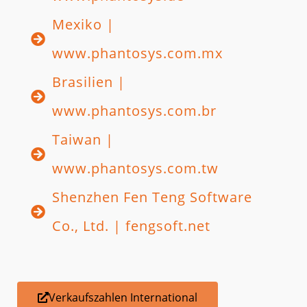
Screenshots
Mexiko |
Phantosys-Infomaterial
www.phantosys.com.mx
News
Brasilien |
Details
www.phantosys.com.br
Funktionen
Taiwan |
Einsatzgebiete
www.phantosys.com.tw
Systemvoraussetzungen
Shenzhen Fen Teng Software
Neu in Version 10
Warum Phantosys?
Co., Ltd. | fengsoft.net
Extras
Reseller/Exklusivpartner werden
Verkaufszahlen International