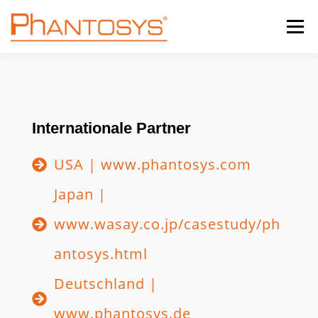
Menü
HOME
FEATURES
REFERENZEN
Internationale Partner
TRIAL-VERSION
MEHR ...
KONTAKT
USA | www.phantosys.com
Phantosys Home
SERVICEBEREICH
Japan |
Features
www.wasay.co.jp/casestudy/ph
Phantosys für Bildungseinrichtungen
antosys.html
Work & Learn From Home
Deutschland |
Referenzen
www.phantosys.de