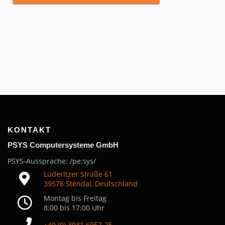
Messeauftritte
Internationale Partnerschaften
Downloads
Support mit TeamViewer
Phantosys-Infomappe
Artikel aus NET 11/2023
KONTAKT
P
SYS Computersysteme GmbH
PSYS-Aussprache: /pe:sys/
Lüderitzer Straße 61
39576 Stendal, Deutschland
Montag bis Freitag
8:00 bis 17:00 Uhr
+49 (0) 3931 6957-25