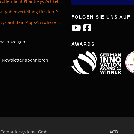
röffentlicht Phantosys-Artikel
Neue Aufgabenverteilung für den Phantosys-Vertrieb
FOLGEN SIE UNS AUF
Phantosys auf dem AppsAnywhere-Tag in Bingen​
ews anzeigen…
AWARDS
Newsletter abonnieren
 Computersysteme GmbH
AGB