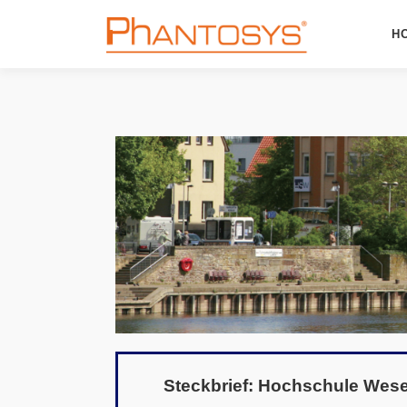
H
Phantosys Home
Detai
Features
Funkt
Phantosys für Bildungseinrichtungen
Einsa
Work & Learn From Home
Syste
Referenzen
Neu i
Screenshots
Warum
Phantosys-Infomaterial
News
Steckbrief: Hochschule Wes