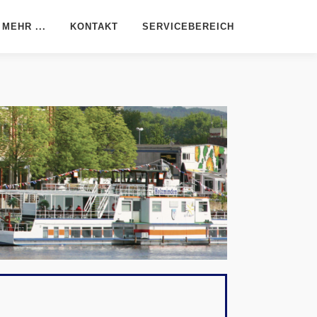
MEHR ...
KONTAKT
SERVICEBEREICH
Downloads
Support mit TeamViewer
Phantosys-Infomappe
Artikel aus NET 11/2023