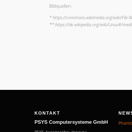
Bildquellen:
* https://commons.wikimedia.org/wiki/Fil
** https://de.wikipedia.org/wiki/Linux#/medi
KONTAKT
NEW
P
SYS Computersysteme GmbH
Phanto
PSYS-Aussprache: /pe:sys/