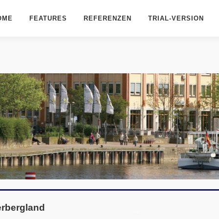
OME
FEATURES
REFERENZEN
TRIAL-VERSION
ls
Extras
ionen
Reseller/Exklusivpartner werden
tzgebiete
Messeauftritte
mvoraussetzungen
Internationale Partnerschaften
n Version 10
 Phantosys?
erbergland
_