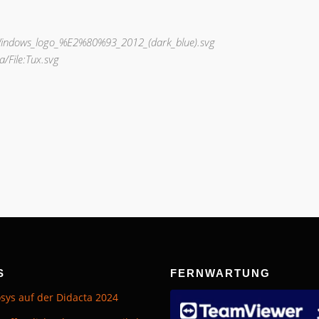
e:Windows_logo_%E2%80%93_2012_(dark_blue).svg
a/File:Tux.svg
S
FERNWARTUNG
sys auf der Didacta 2024