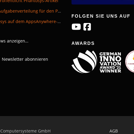
röffentlicht Phantosys-Artikel
Neue Aufgabenverteilung für den Phantosys-Vertrieb
FOLGEN SIE UNS AUF
Phantosys auf dem AppsAnywhere-Tag in Bingen​
ews anzeigen…
AWARDS
Newsletter abonnieren
 Computersysteme GmbH
AGB