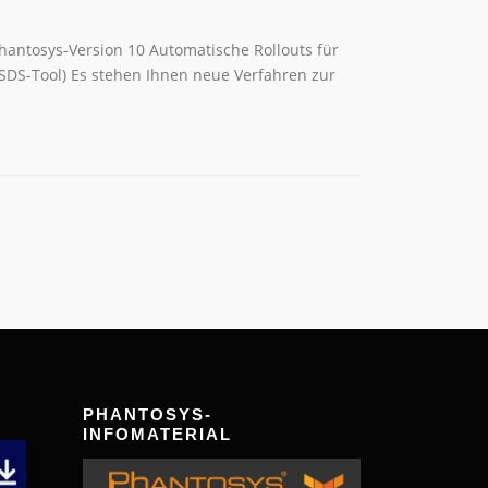
Phantosys-Version 10 Automatische Rollouts für
DS-Tool) Es stehen Ihnen neue Verfahren zur
PHANTOSYS-
INFOMATERIAL