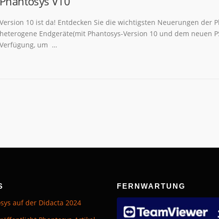
Phantosys V10
Version 10 ist da! Entdecken Sie die wichtigsten Neuerungen der 
heterogene Endgeräte(mit Phantosys-Version 10 und dem neuen PS
Verfügung, um …
S
FERNWARTUNG
sys auf der Didacta 2024