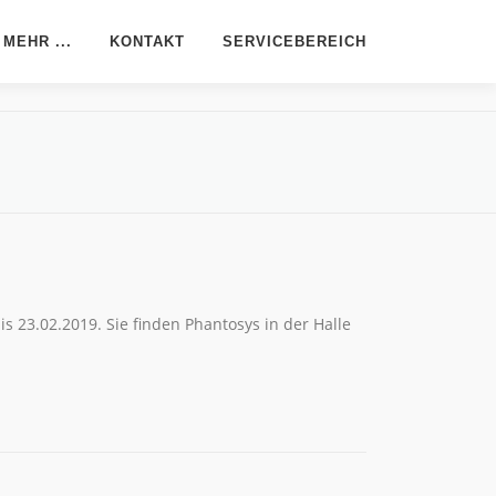
MEHR ...
KONTAKT
SERVICEBEREICH
Downloads
Support mit TeamViewer
Phantosys-Infomappe
Artikel aus NET 11/2023
s 23.02.2019. Sie finden Phantosys in der Halle