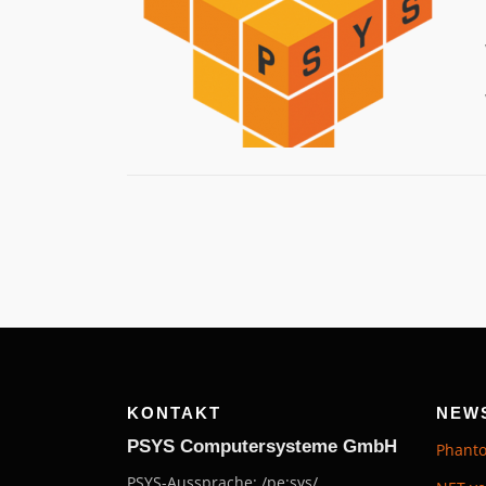
KONTAKT
NEW
P
SYS Computersysteme GmbH
Phanto
PSYS-Aussprache: /pe:sys/