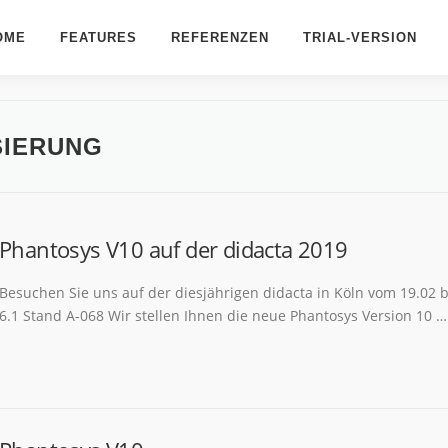
OME
FEATURES
REFERENZEN
TRIAL-VERSION
ls
Extras
SIERUNG
ionen
Reseller/Exklusivpartner werden
tzgebiete
Messeauftritte
mvoraussetzungen
Internationale Partnerschaften
Phantosys V10 auf der didacta 2019
n Version 10
Besuchen Sie uns auf der diesjährigen didacta in Köln vom 19.02 bi
6.1 Stand A-068 Wir stellen Ihnen die neue Phantosys Version 10 …
 Phantosys?